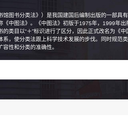
书馆图书分类法》）是我国建国后编制出版的一部具有
《中图法》。《中图法》初版于1975年，1999年
书的类目以“＋”标识进行了区分，因此正式改名为《
体系，使分类法跟上科学技术发展的步伐。同时规范类
扩容性和分类的准确性。