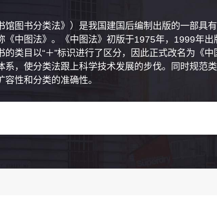
书馆图书分类法》）是我国建国后编制出版的一部具有
《中图法》。《中图法》初版于1975年，1999年
书的类目以“＋”标识进行了区分，因此正式改名为《
体系，使分类法跟上科学技术发展的步伐。同时规范类
扩容性和分类的准确性。