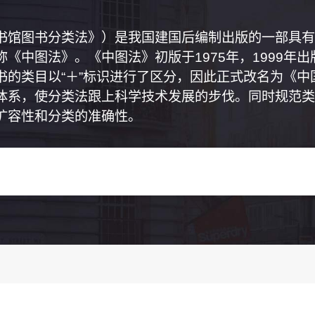
书馆图书分类法》）是我国建国后编制出版的一部具有
《中图法》。《中图法》初版于1975年，1999年
书的类目以“＋”标识进行了区分，因此正式改名为《
体系，使分类法跟上科学技术发展的步伐。同时规范类
扩容性和分类的准确性。