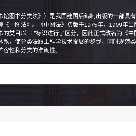
书馆图书分类法》）是我国建国后编制出版的一部具有
《中图法》。《中图法》初版于1975年，1999年
书的类目以“＋”标识进行了区分，因此正式改名为《
体系，使分类法跟上科学技术发展的步伐。同时规范类
扩容性和分类的准确性。