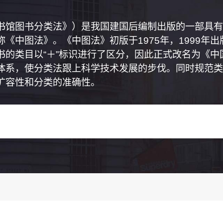
书馆图书分类法》）是我国建国后编制出版的一部具有
《中图法》。《中图法》初版于1975年，1999年
书的类目以“＋”标识进行了区分，因此正式改名为《
体系，使分类法跟上科学技术发展的步伐。同时规范类
扩容性和分类的准确性。