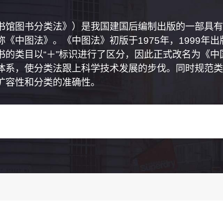
书馆图书分类法》）是我国建国后编制出版的一部具有
《中图法》。《中图法》初版于1975年，1999年
书的类目以“＋”标识进行了区分，因此正式改名为《
体系，使分类法跟上科学技术发展的步伐。同时规范类
扩容性和分类的准确性。