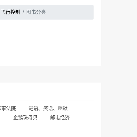
飞行控制
图书分类
军事法院
谜语、笑话、幽默
）
企鹅珠母贝
邮电经济