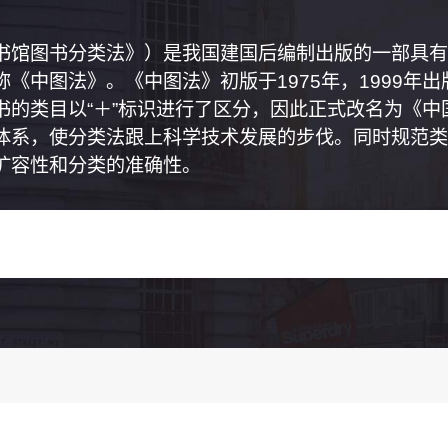
书馆图书分类法》）是我国建国后编制出版的一部具有
《中图法》。《中图法》初版于1975年，1999年
书的类目以“＋”标识进行了区分，因此正式改名为《
体系，使分类法跟上科学技术发展的步伐。同时规范类
扩容性和分类的准确性。