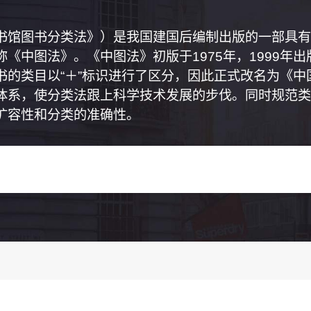
书馆图书分类法》）是我国建国后编制出版的一部具有
《中图法》。《中图法》初版于1975年，1999年
书的类目以“＋”标识进行了区分，因此正式改名为《
体系，使分类法跟上科学技术发展的步伐。同时规范类
扩容性和分类的准确性。