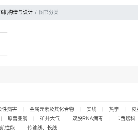
飞机构造与设计
图书分类
染性病害
金属元素及其化合物
实线
热学
皮
原兽亚纲
矿井大气
双股RNA病毒
卡西螋科
航性能
传输线、长线