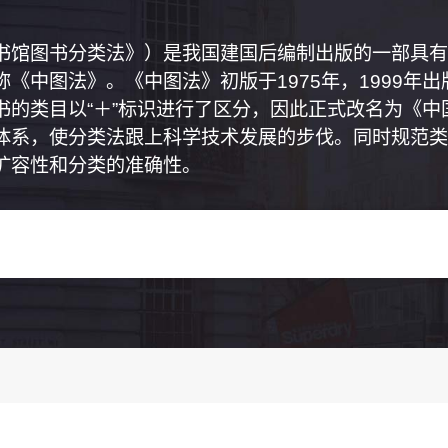
书馆图书分类法》）是我国建国后编制出版的一部具有
《中图法》。《中图法》初版于1975年，1999年
书的类目以“＋”标识进行了区分，因此正式改名为《
体系，使分类法跟上科学技术发展的步伐。同时规范类
扩容性和分类的准确性。