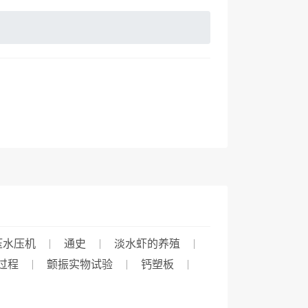
压水压机
通史
淡水虾的养殖
过程
颤振实物试验
钙塑板