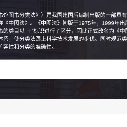
书馆图书分类法》）是我国建国后编制出版的一部具有
《中图法》。《中图法》初版于1975年，1999年
书的类目以“＋”标识进行了区分，因此正式改名为《
体系，使分类法跟上科学技术发展的步伐。同时规范类
扩容性和分类的准确性。