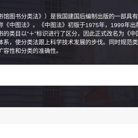
书馆图书分类法》）是我国建国后编制出版的一部具有
《中图法》。《中图法》初版于1975年，1999年
书的类目以“＋”标识进行了区分，因此正式改名为《
体系，使分类法跟上科学技术发展的步伐。同时规范类
扩容性和分类的准确性。