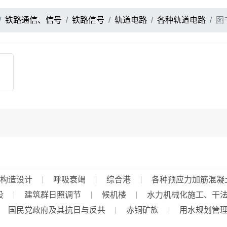
铁路通信、信号
铁路信号
轨道电路
各种轨道电路
图
构造设计
呼吸衰竭
综合港
各种预应力加筋混凝
设
建筑群日照调节
候机楼
水力机械化施工、干
国民党政府及其抗日与反共
赤铜矿族
用水规划管