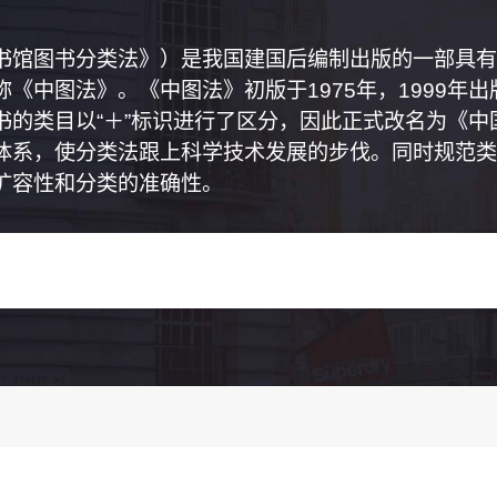
书馆图书分类法》）是我国建国后编制出版的一部具有
《中图法》。《中图法》初版于1975年，1999年
书的类目以“＋”标识进行了区分，因此正式改名为《
体系，使分类法跟上科学技术发展的步伐。同时规范类
扩容性和分类的准确性。