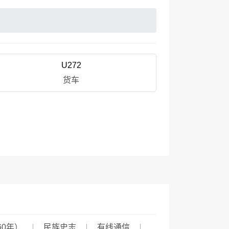
U272
货车
60年）
民族史志
有线通信