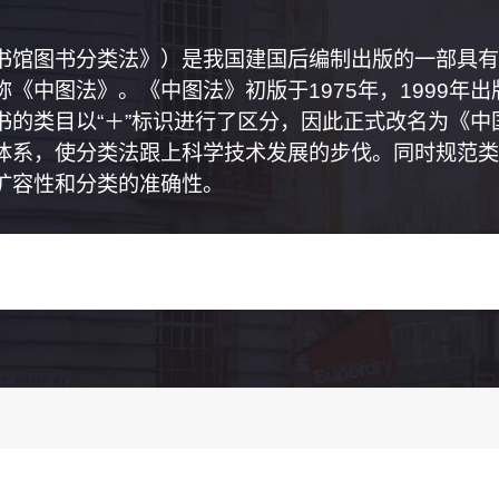
书馆图书分类法》）是我国建国后编制出版的一部具有
《中图法》。《中图法》初版于1975年，1999年
书的类目以“＋”标识进行了区分，因此正式改名为《
体系，使分类法跟上科学技术发展的步伐。同时规范类
扩容性和分类的准确性。