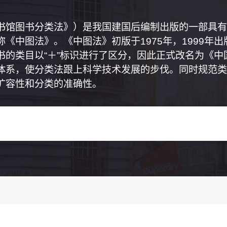
书馆图书分类法》）是我国建国后编制出版的一部具有
《中图法》。《中图法》初版于1975年，1999年
书的类目以“＋”标识进行了区分，因此正式改名为《
体系，使分类法跟上科学技术发展的步伐。同时规范类
扩容性和分类的准确性。