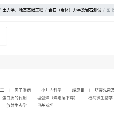
土力学、地基基础工程
岩石（岩体）力学及岩石测试
图
工
男子淋病
小儿内科学
端足目
脐带先露
蛋白质的代谢
埋弧焊（焊剂层下焊）
植病微生物学
放射生态学
巴基斯坦