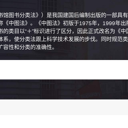
书馆图书分类法》）是我国建国后编制出版的一部具有
《中图法》。《中图法》初版于1975年，1999年
书的类目以“＋”标识进行了区分，因此正式改名为《
体系，使分类法跟上科学技术发展的步伐。同时规范类
扩容性和分类的准确性。