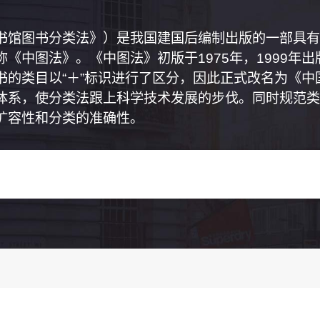
书馆图书分类法》）是我国建国后编制出版的一部具有
《中图法》。《中图法》初版于1975年，1999年
书的类目以“＋”标识进行了区分，因此正式改名为《
体系，使分类法跟上科学技术发展的步伐。同时规范类
扩容性和分类的准确性。