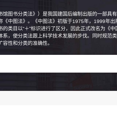
书馆图书分类法》）是我国建国后编制出版的一部具有
《中图法》。《中图法》初版于1975年，1999年
书的类目以“＋”标识进行了区分，因此正式改名为《
体系，使分类法跟上科学技术发展的步伐。同时规范类
扩容性和分类的准确性。