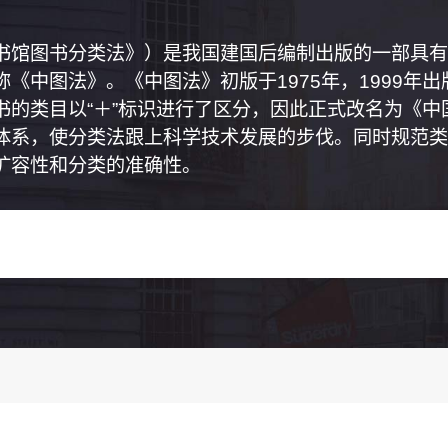
书馆图书分类法》）是我国建国后编制出版的一部具有
《中图法》。《中图法》初版于1975年，1999年
书的类目以“＋”标识进行了区分，因此正式改名为《
体系，使分类法跟上科学技术发展的步伐。同时规范类
扩容性和分类的准确性。