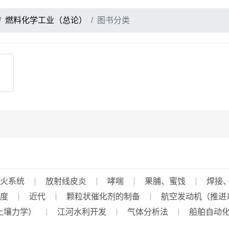
燃料化学工业（总论）
图书分类
火系统
放射线皮炎
哮喘
果脯、蜜饯
焊接
度
近代
颗粒状催化剂的制备
航空发动机（推进
土壤力学）
江河水利开发
气体分析法
船舶自动