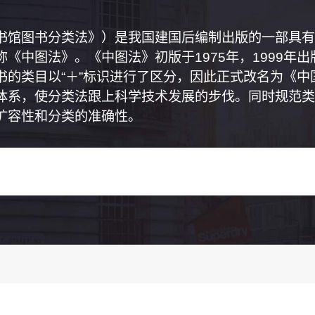
书馆图书分类法》）是我国建国后编制出版的一部具有
《中图法》。《中图法》初版于1975年，1999年
书的类目以“＋”标识进行了区分，因此正式改名为《
体系，使分类法跟上科学技术发展的步伐。同时规范类
扩容性和分类的准确性。