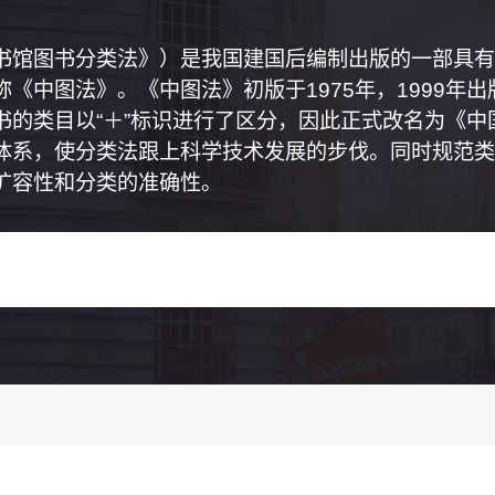
书馆图书分类法》）是我国建国后编制出版的一部具有
《中图法》。《中图法》初版于1975年，1999年
书的类目以“＋”标识进行了区分，因此正式改名为《
体系，使分类法跟上科学技术发展的步伐。同时规范类
扩容性和分类的准确性。