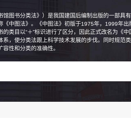
书馆图书分类法》）是我国建国后编制出版的一部具有
《中图法》。《中图法》初版于1975年，1999年
书的类目以“＋”标识进行了区分，因此正式改名为《
体系，使分类法跟上科学技术发展的步伐。同时规范类
扩容性和分类的准确性。