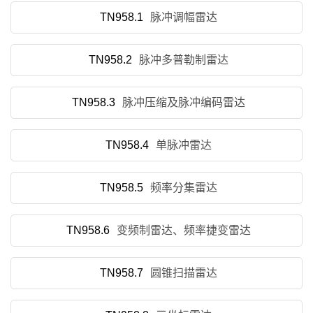
TN958.1
脉冲调幅雷达
TN958.2
脉冲多普勒制雷达
TN958.3
脉冲压缩及脉冲编码雷达
TN958.4
单脉冲雷达
TN958.5
频率分集雷达
TN958.6
变频制雷达、频率捷变雷达
TN958.7
圆锥扫描雷达