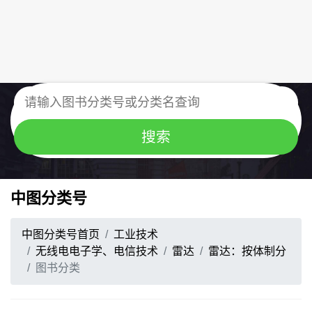
中图分类号
中图分类号首页
工业技术
无线电电子学、电信技术
雷达
雷达：按体制分
图书分类