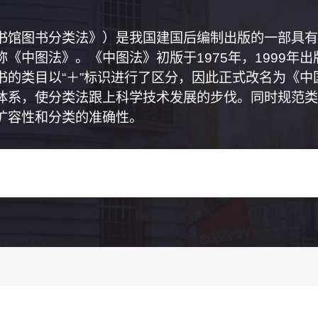
书馆图书分类法》）是我国建国后编制出版的一部具有
《中图法》。《中图法》初版于1975年，1999年
书的类目以“＋”标识进行了区分，因此正式改名为《
体系，使分类法跟上科学技术发展的步伐。同时规范类
扩容性和分类的准确性。