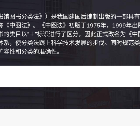
书馆图书分类法》）是我国建国后编制出版的一部具有
《中图法》。《中图法》初版于1975年，1999年
书的类目以“＋”标识进行了区分，因此正式改名为《
体系，使分类法跟上科学技术发展的步伐。同时规范类
扩容性和分类的准确性。