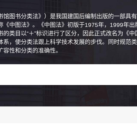
书馆图书分类法》）是我国建国后编制出版的一部具有
《中图法》。《中图法》初版于1975年，1999年
书的类目以“＋”标识进行了区分，因此正式改名为《
体系，使分类法跟上科学技术发展的步伐。同时规范类
扩容性和分类的准确性。