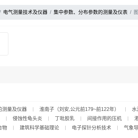
电气测量技术及仪器
集中参数、分布参数的测量及仪表
的测量及仪器
淮南子（刘安,公元前179~前122年）
水
侵蚀性龟头炎
丁吡胶乳
间接作用的压机
合物
建筑科学基础理论
电子探针分析技术
气象