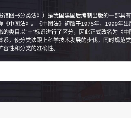
书馆图书分类法》）是我国建国后编制出版的一部具有
《中图法》。《中图法》初版于1975年，1999年
书的类目以“＋”标识进行了区分，因此正式改名为《
体系，使分类法跟上科学技术发展的步伐。同时规范类
扩容性和分类的准确性。