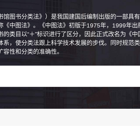
书馆图书分类法》）是我国建国后编制出版的一部具有
《中图法》。《中图法》初版于1975年，1999年
书的类目以“＋”标识进行了区分，因此正式改名为《
体系，使分类法跟上科学技术发展的步伐。同时规范类
扩容性和分类的准确性。