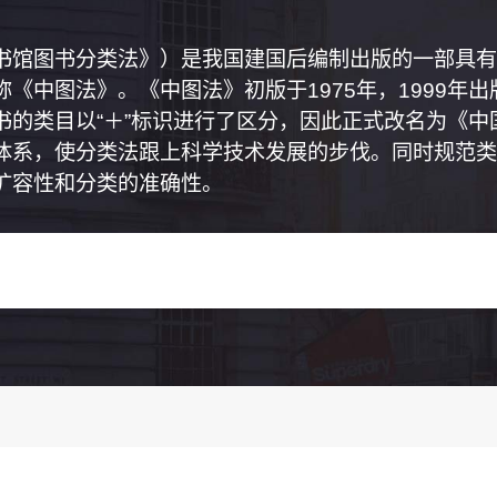
书馆图书分类法》）是我国建国后编制出版的一部具有
《中图法》。《中图法》初版于1975年，1999年
书的类目以“＋”标识进行了区分，因此正式改名为《
体系，使分类法跟上科学技术发展的步伐。同时规范类
扩容性和分类的准确性。