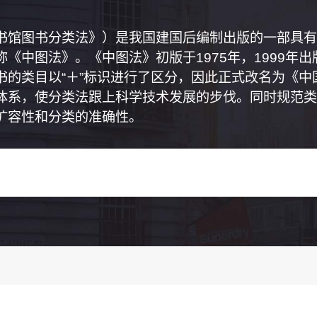
书馆图书分类法》）是我国建国后编制出版的一部具有
《中图法》。《中图法》初版于1975年，1999年
书的类目以“＋”标识进行了区分，因此正式改名为《
体系，使分类法跟上科学技术发展的步伐。同时规范类
扩容性和分类的准确性。