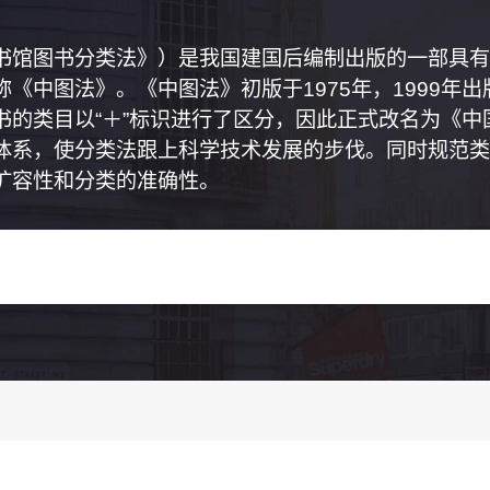
书馆图书分类法》）是我国建国后编制出版的一部具有
《中图法》。《中图法》初版于1975年，1999年
书的类目以“＋”标识进行了区分，因此正式改名为《
体系，使分类法跟上科学技术发展的步伐。同时规范类
扩容性和分类的准确性。