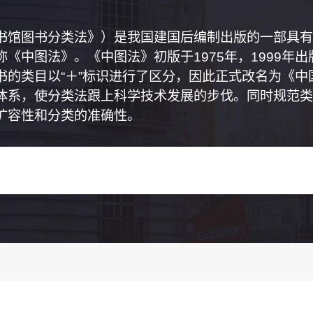
书馆图书分类法》）是我国建国后编制出版的一部具有
《中图法》。《中图法》初版于1975年，1999年
书的类目以“＋”标识进行了区分，因此正式改名为《
体系，使分类法跟上科学技术发展的步伐。同时规范类
扩容性和分类的准确性。