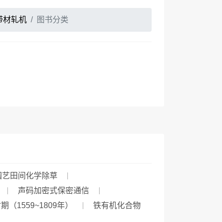
带材轧机
图书分类
园艺田间化学除草
声码加密式保密通信
（1559~1809年）
铁有机化合物