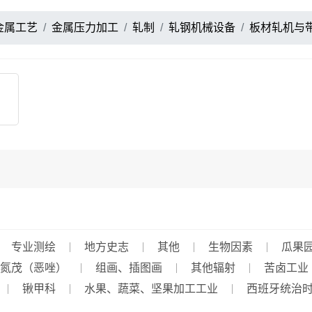
金属工艺
金属压力加工
轧制
轧钢机械设备
板材轧机与
专业测绘
地方史志
其他
生物因素
瓜果
氮茂（恶唑）
组画、插图画
其他辐射
苦卤工业
锹甲科
水果、蔬菜、坚果加工工业
西班牙统治时期