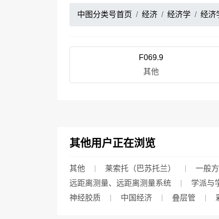
中图分类号首页
经济
经济学
经济
F069.9
其他
其他用户正在浏览
其他
莱索托（巴苏托兰）
一般方
远距离测量、远距离测量系统
学派与
神经胶质
中国经济
叠层管