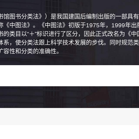
书馆图书分类法》）是我国建国后编制出版的一部具有
《中图法》。《中图法》初版于1975年，1999年
书的类目以“＋”标识进行了区分，因此正式改名为《
体系，使分类法跟上科学技术发展的步伐。同时规范类
扩容性和分类的准确性。