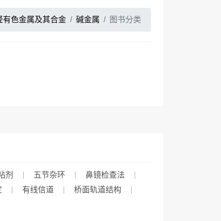
轻有色金属及其合金
碱金属
图书分类
粘剂
五节杂环
鼻镜检查法
定
有线信道
桥面轨道结构