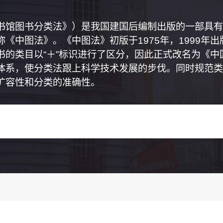
书馆图书分类法》）是我国建国后编制出版的一部具有
《中图法》。《中图法》初版于1975年，1999年
书的类目以“＋”标识进行了区分，因此正式改名为《
体系，使分类法跟上科学技术发展的步伐。同时规范类
扩容性和分类的准确性。