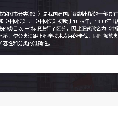
书馆图书分类法》）是我国建国后编制出版的一部具有
《中图法》。《中图法》初版于1975年，1999年
书的类目以“＋”标识进行了区分，因此正式改名为《
体系，使分类法跟上科学技术发展的步伐。同时规范类
扩容性和分类的准确性。