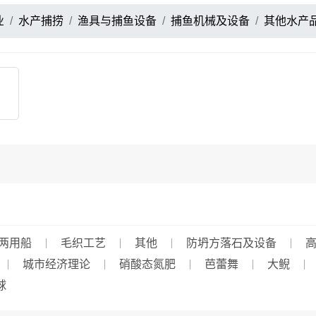
业
水产捕捞
渔具与捕鱼设备
捕鱼机械及设备
其他水产
两用船
毛织工艺
其他
防坍方落石及设备
城市经济理论
硝酸态氮肥
芭蕾舞
大鲵
球