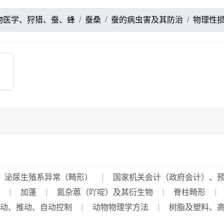
物医学、狩猎、蚕、蜂
蚕桑
蚕的病虫害及其防治
物理性
泌尿生殖系异常（畸形）
国家机关会计（政府会计）、
加蓬
氮杂蒽（吖啶）及其衍生物
脊柱畸形
动、推动、自动控制
动物物理学方法
树脂及塑料、