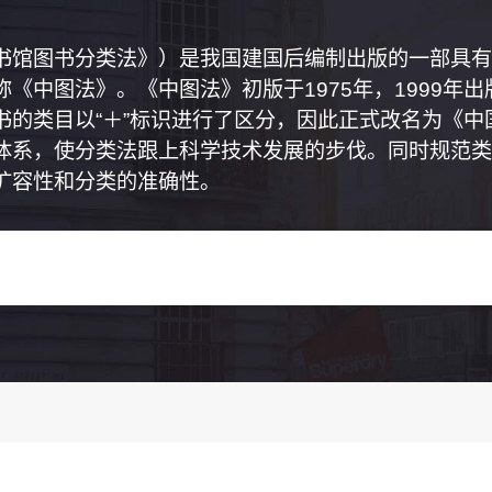
书馆图书分类法》）是我国建国后编制出版的一部具有
《中图法》。《中图法》初版于1975年，1999年
书的类目以“＋”标识进行了区分，因此正式改名为《
体系，使分类法跟上科学技术发展的步伐。同时规范类
扩容性和分类的准确性。