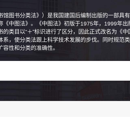
书馆图书分类法》）是我国建国后编制出版的一部具有
《中图法》。《中图法》初版于1975年，1999年
书的类目以“＋”标识进行了区分，因此正式改名为《
体系，使分类法跟上科学技术发展的步伐。同时规范类
扩容性和分类的准确性。