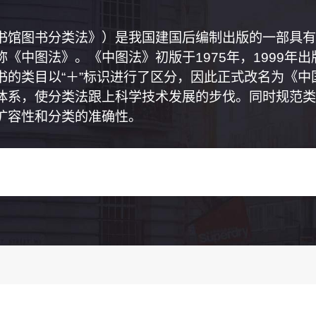
书馆图书分类法》）是我国建国后编制出版的一部具有
《中图法》。《中图法》初版于1975年，1999年
书的类目以“＋”标识进行了区分，因此正式改名为《
体系，使分类法跟上科学技术发展的步伐。同时规范类
扩容性和分类的准确性。