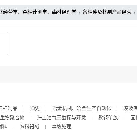
林经营学、森林计测学、森林经理学
各林种及林副产品经营
石棉制品
通史
冶金机械、冶金生产自动化
溴及
生物聚合物
海上油气田勘探与开发
黝铜矿族
固
材料
胸科器械
事故处理