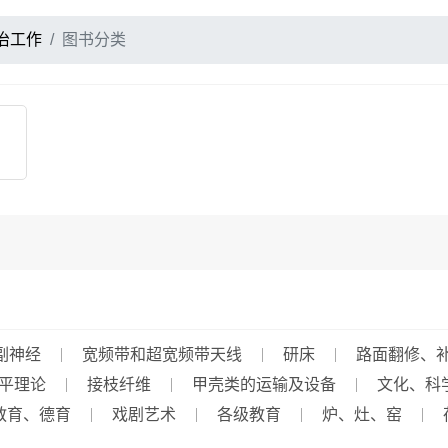
治工作
图书分类
副神经
宽频带和超宽频带天线
研床
路面翻修、
平理论
接枝纤维
甲壳类的运输及设备
文化、科
教育、德育
戏剧艺术
各级教育
炉、灶、窑