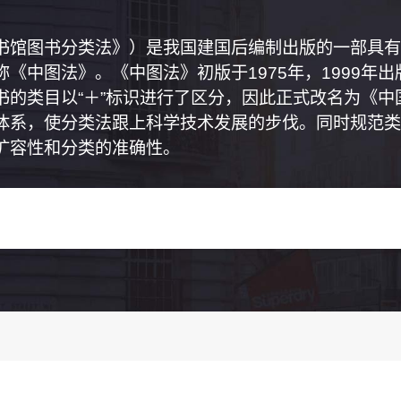
书馆图书分类法》）是我国建国后编制出版的一部具有
《中图法》。《中图法》初版于1975年，1999年
书的类目以“＋”标识进行了区分，因此正式改名为《
体系，使分类法跟上科学技术发展的步伐。同时规范类
扩容性和分类的准确性。