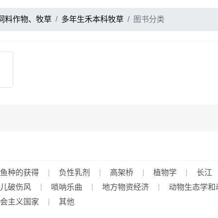
饲料作物、牧草
多年生禾本科牧草
图书分类
鱼种的获得
负性乳剂
高架桥
植物学
长江
儿破伤风
唢呐乐曲
地方物资经济
动物生态学和
会主义国家
其他