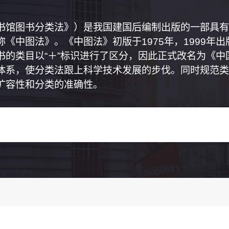
书馆图书分类法》）是我国建国后编制出版的一部具有
《中图法》。《中图法》初版于1975年，1999年
书的类目以“＋”标识进行了区分，因此正式改名为《
体系，使分类法跟上科学技术发展的步伐。同时规范类
扩容性和分类的准确性。