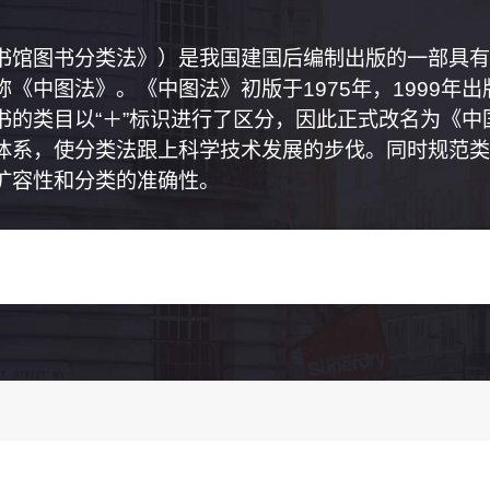
书馆图书分类法》）是我国建国后编制出版的一部具有
《中图法》。《中图法》初版于1975年，1999年
书的类目以“＋”标识进行了区分，因此正式改名为《
体系，使分类法跟上科学技术发展的步伐。同时规范类
扩容性和分类的准确性。