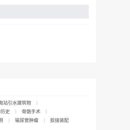
电站引水建筑物
的历史
骨骼手术
用
输尿管肿瘤
胶接装配