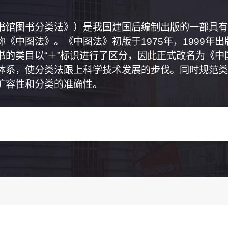
书馆图书分类法》）是我国建国后编制出版的一部具有
《中图法》。《中图法》初版于1975年，1999年
书的类目以“＋”标识进行了区分，因此正式改名为《
体系，使分类法跟上科学技术发展的步伐。同时规范类
扩容性和分类的准确性。