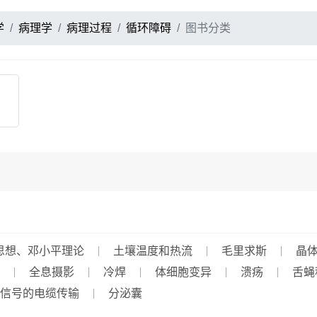
学
病理学
病理过程
循环障碍
图书分类
思想、邓小平理论
土壤温度和热流
毛里求斯
晶
全息摄影
冷焊
体细胞变异
溃疡
舌蝇
信号的电缆传输
分泌囊