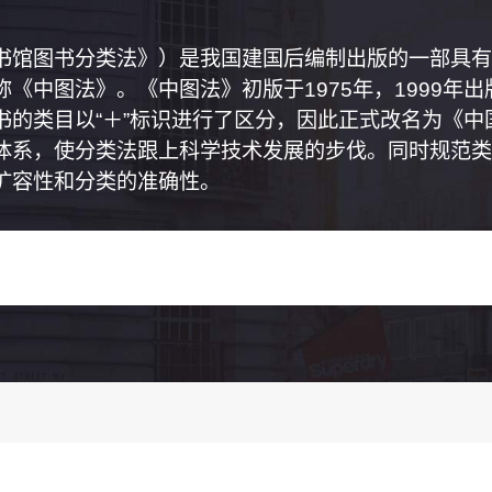
书馆图书分类法》）是我国建国后编制出版的一部具有
《中图法》。《中图法》初版于1975年，1999年
书的类目以“＋”标识进行了区分，因此正式改名为《
体系，使分类法跟上科学技术发展的步伐。同时规范类
扩容性和分类的准确性。