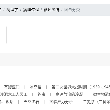
学
病理学
病理过程
循环障碍
图书分类
有鳃亚门
冰岛语
第二次世界大战时期（1939~194
沙泥木工人罢工
钩虫
高速气流的冷凝
微生物遗
电、谈话
天然沸石
实验应力分析
二氮萘（二价