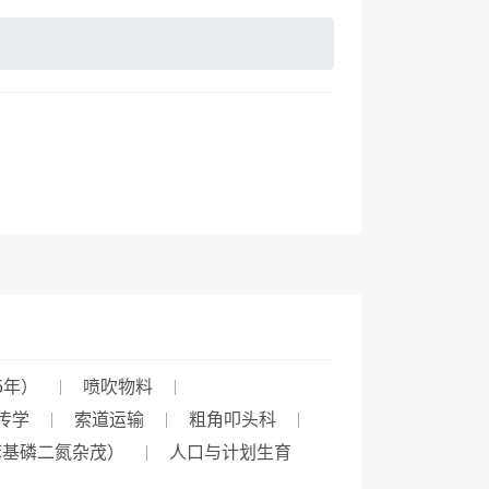
5年）
喷吹物料
传学
索道运输
粗角叩头科
苯基磷二氮杂茂）
人口与计划生育