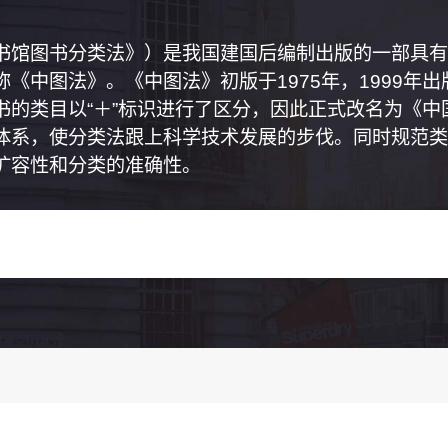
书馆图书分类法》）是我国建国后编制出版的一部具有
《中图法》。《中图法》初版于1975年，1999年
书的类目以“＋”标识进行了区分，因此正式改名为《
体系，使分类法跟上科学技术发展的步伐。同时规范类
扩容性和分类的准确性。