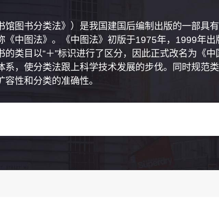
书馆图书分类法》）是我国建国后编制出版的一部具有
《中图法》。《中图法》初版于1975年，1999年
书的类目以“＋”标识进行了区分，因此正式改名为《
体系，使分类法跟上科学技术发展的步伐。同时规范类
扩容性和分类的准确性。