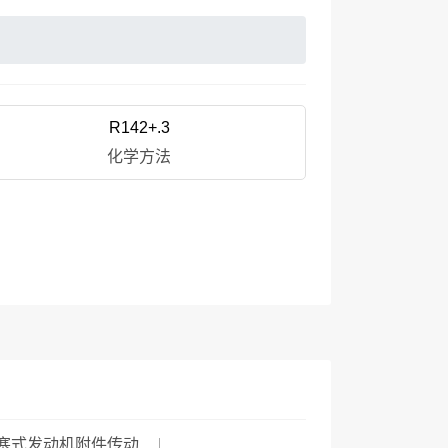
R142+.3
化学方法
塞式发动机附件传动