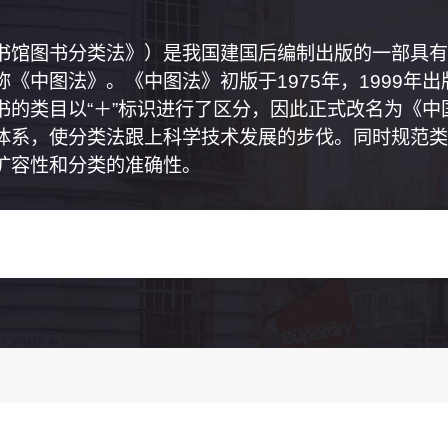
书馆图书分类法》）是我国建国后编制出版的一部具有
《中图法》。《中图法》初版于1975年，1999年
书的类目以“＋”标识进行了区分，因此正式改名为《
体系，使分类法跟上科学技术发展的步伐。同时规范类
扩容性和分类的准确性。