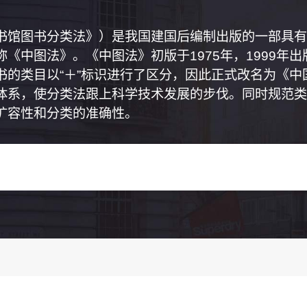
书馆图书分类法》）是我国建国后编制出版的一部具有
《中图法》。《中图法》初版于1975年，1999年
书的类目以“＋”标识进行了区分，因此正式改名为《
体系，使分类法跟上科学技术发展的步伐。同时规范类
扩容性和分类的准确性。