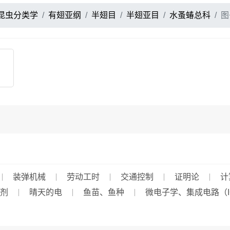
昆虫分类学
有翅亚纲
半翅目
半翅亚目
水蚤蝽总科
图
装弹机械
劳动工时
交通控制
证明论
计
剂
晴天的电
鱼苗、鱼种
微电子学、集成电路（I