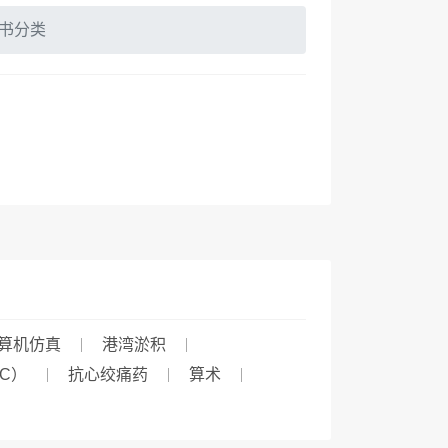
书分类
算机仿真
港湾淤积
C）
抗心绞痛药
算术