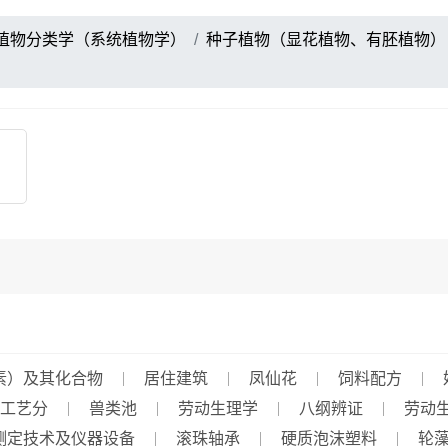
植物分类学（系统植物学）
种子植物（显花植物、有胚植物）
素）及其化合物
居住建筑
凤仙花
饲料配方
工艺分
兽类池
劳动生理学
八纲辨证
劳动
测定技术及仪器设备
滚珠轴承
硬质泡沫塑料
轮