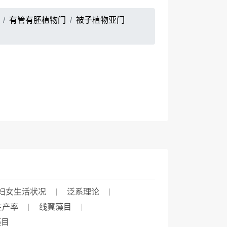
有管有胚植物门
被子植物亚门
妇女生活状况
泛系理论
生产率
线翼藻目
藻目