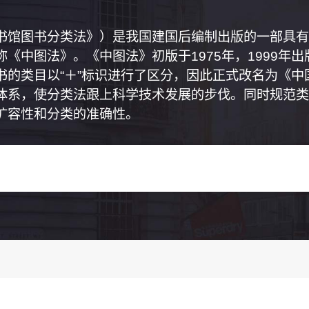
书馆图书分类法》）是我国建国后编制出版的一部具有
《中图法》。《中图法》初版于1975年，1999年
书的类目以“＋”标识进行了区分，因此正式改名为《
体系，使分类法跟上科学技术发展的步伐。同时规范类
扩容性和分类的准确性。